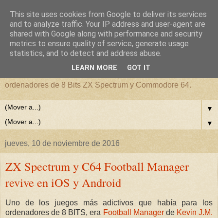
This site uses cookies from Google to deliver its services
Desarrollos en 8 Bits. ZX
and to analyze traffic. Your IP address and user-agent are
shared with Google along with performance and security
metrics to ensure quality of service, generate usage
Spectrum, Commodore 64.
statistics, and to detect and address abuse.
LEARN MORE
GOT IT
Ordenadores de 8 bits. Software y desarrollo para
ordenadores de 8 Bits ZX Spectrum y Commodore 64.
▼
▼
jueves, 10 de noviembre de 2016
ZX Spectrum y C64 Football Manager
revive en iOS y Android
Uno de los juegos más adictivos que había para los
ordenadores de 8 BITS, era
Football Manager
de
Kevin J.M.