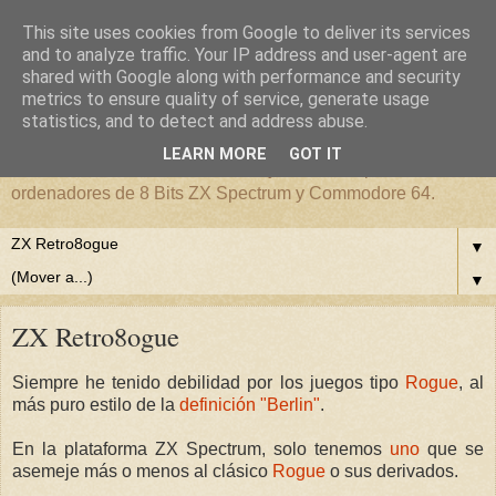
This site uses cookies from Google to deliver its services
Desarrollos en 8 Bits. ZX
and to analyze traffic. Your IP address and user-agent are
shared with Google along with performance and security
metrics to ensure quality of service, generate usage
Spectrum, Commodore 64.
statistics, and to detect and address abuse.
LEARN MORE
GOT IT
Ordenadores de 8 bits. Software y desarrollo para
ordenadores de 8 Bits ZX Spectrum y Commodore 64.
▼
▼
ZX Retro8ogue
Siempre he tenido debilidad por los juegos tipo
Rogue
, al
más puro estilo de la
definición "Berlin"
.
En la plataforma ZX Spectrum, solo tenemos
uno
que se
asemeje más o menos al clásico
Rogue
o sus derivados.