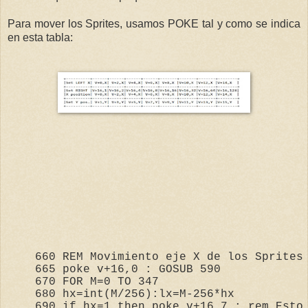
Para mover los Sprites, usamos POKE tal y como se indica
en esta tabla:
660
REM
 Movimien
to
 eje X de los Sprites
665
poke
 v+
16
,
0
 : 
GOSUB
590

670
FOR
 M=
0
TO
347

680
 hx=
int
(M/
256
):lx=M-
256
*hx
690
if
 hx=
1
then
poke
 v+
16
,
7
 : 
rem
 E
st
o