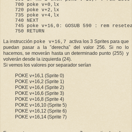
700
poke
 v+
0
,lx
720
poke
 v+
2
,lx
735
poke
 v+
4
,lx
740
NEXT
745
poke
 v+
16
,
0
: 
GOSUB
590
 : 
rem
 resete
750
RETURN
La instrucción
activa los 3 Sprites para que
poke
v+
16
,
7
puedan pasar a la "derecha" del valor 256. Si no lo
hacemos, se moverán hasta un determinado punto (255) y
volverán desde la izquierda (24).
Si vemos los valores por separador serían
POKE v+16,1 (Sprite 0)
POKE v+16,2 (Sprite 1)
POKE v+16,4 (Sprite 2)
POKE v+16,6 (Sprite 3)
POKE v+16,8 (Sprite 4)
POKE v+16,10 (Sprite 5)
POKE v+16,12 (Sprite 6)
POKE v+16,14 (Sprite 7)