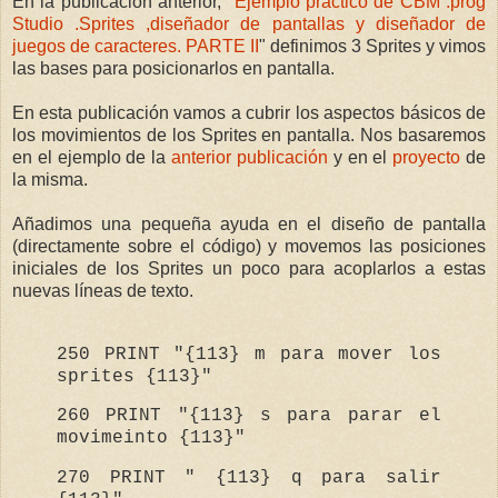
En la publicación anterior, "
Ejemplo práctico de CBM .prog
Studio .Sprites ,diseñador de pantallas y diseñador de
juegos de caracteres. PARTE II
" definimos 3 Sprites y vimos
las bases para posicionarlos en pantalla.
En esta publicación vamos a cubrir los aspectos básicos de
los movimientos de los Sprites en pantalla. Nos basaremos
en el ejemplo de la
anterior
publicación
y en el
proyecto
de
la misma.
Añadimos una pequeña ayuda en el diseño de pantalla
(directamente sobre el código) y movemos las posiciones
iniciales de los Sprites un poco para acoplarlos a estas
nuevas líneas de texto.
250
PRINT
"{
113
} m para mover los
sprites {
113
}"
260
PRINT
"{
113
} s para parar el
movime
int
o {
113
}"
270
PRINT
" {
113
} q para salir