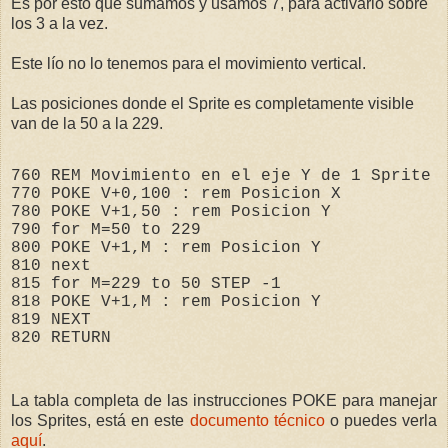
Es por esto que sumamos y usamos 7, para activarlo sobre
los 3 a la vez.
Este lío no lo tenemos para el movimiento vertical.
Las posiciones donde el Sprite es completamente visible
van de la 50 a la 229.
760
REM
 Movimien
to
 en el eje Y de 
1
 Sprite
770
POKE
 V+
0
,
100
 : 
rem
Pos
ici
on
 X
780
POKE
 V+
1
,
50
 : 
rem
Pos
ici
on
 Y 
790
for
 M=
50
to
229

800
POKE
 V+
1
,M : 
rem
Pos
ici
on
 Y 
810
next
815
for
 M=
229
to
50
STEP
 -
1

818
POKE
 V+
1
,M : 
rem
Pos
ici
on
 Y 
819
NEXT
820
RETURN
La tabla completa de las instrucciones POKE para manejar
los Sprites, está en este
documento
técnico
o puedes verla
aquí
.