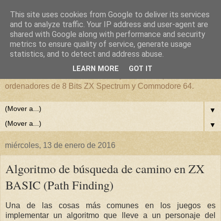
This site uses cookies from Google to deliver its services
Desarrollos en 8 Bits. ZX
and to analyze traffic. Your IP address and user-agent are
shared with Google along with performance and security
metrics to ensure quality of service, generate usage
Spectrum, Commodore 64.
statistics, and to detect and address abuse.
LEARN MORE
GOT IT
Ordenadores de 8 bits. Software y desarrollo para
ordenadores de 8 Bits ZX Spectrum y Commodore 64.
▼
▼
miércoles, 13 de enero de 2016
Algoritmo de búsqueda de camino en ZX
BASIC (Path Finding)
Una de las cosas más comunes en los juegos es
implementar un algoritmo que lleve a un personaje del