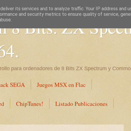
eliver its services and to analyze traffic. Your IP address and 
ormance and security metrics to ensure quality of service, gen
en 8 Bits. ZX Spec
abuse.
64.
rrollo para ordenadores de 8 Bits ZX Spectrum y Commo
ack SEGA
Juegos MSX en Flac
ed
ChipTunes!
Listado Publicaciones