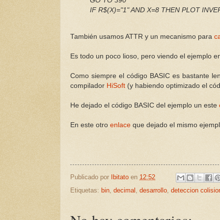
GO TO 390
IF R$(X)="1" AND X=8 THEN PLOT INVERS
También usamos ATTR y un mecanismo para
c
Es todo un poco lioso, pero viendo el ejemplo 
Como siempre el código BASIC es bastante le
compilador
HiSoft
(y habiendo optimizado el cód
He dejado el código BASIC del ejemplo un este
En este otro
enlace
que dejado el mismo ejemp
Publicado por
Ibitato
en
12:52
Etiquetas:
bin
,
decimal
,
desarrollo
,
deteccion colisio
No hay comentarios: