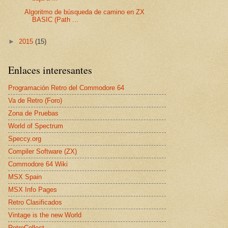
Algoritmo de búsqueda de camino en ZX
BASIC (Path ...
►
2015
(15)
Enlaces interesantes
Programación Retro del Commodore 64
Va de Retro (Foro)
Zona de Pruebas
World of Spectrum
Speccy.org
Compiler Software (ZX)
Commodore 64 Wiki
MSX Spain
MSX Info Pages
Retro Clasificados
Vintage is the new World
RetroCollect