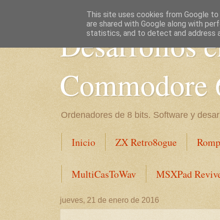
This site uses cookies from Google to d
are shared with Google along with perf
Desarrollos 
statistics, and to detect and address 
Commodore 
Ordenadores de 8 bits. Software y desa
Inicio
ZX Retro8ogue
Romp
MultiCasToWav
MSXPad Reviv
jueves, 21 de enero de 2016