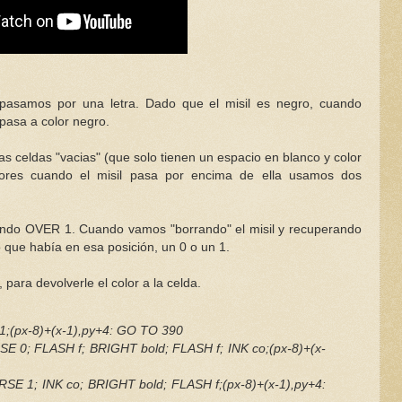
 pasamos por una letra. Dado que el misil es negro, cuando
 pasa a color negro.
as celdas "vacias" (que solo tienen un espacio en blanco y color
lores cuando el misil pasa por encima de ella usamos dos
ando OVER 1. Cuando vamos "borrando" el misil y recuperando
 que había en esa posición, un 0 o un 1.
 para devolverle el color a la celda.
;(px-8)+(x-1),py+4: GO TO 390
E 0; FLASH f; BRIGHT bold; FLASH f; INK co;(px-8)+(x-
E 1; INK co; BRIGHT bold; FLASH f;(px-8)+(x-1),py+4: