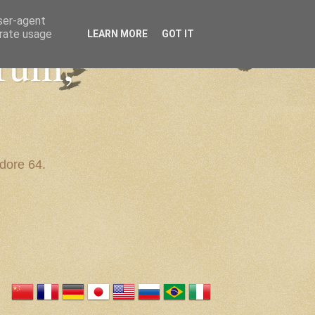
user-agent
erate usage
LEARN MORE
GOT IT
trum,
dore 64.