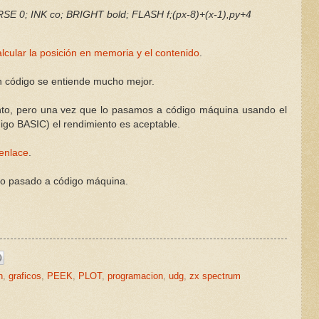
E 0; INK co; BRIGHT bold; FLASH f;(px-8)+(x-1),py+4
alcular la posición en memoria y el contenido
.
en código se entiende mucho mejor.
nto, pero una vez que lo pasamos a código máquina usando el
igo BASIC) el rendimiento es aceptable.
enlace
.
lo pasado a código máquina.
n
,
graficos
,
PEEK
,
PLOT
,
programacion
,
udg
,
zx spectrum