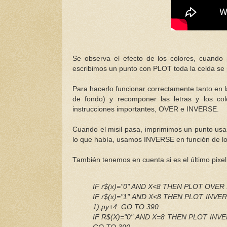
Se observa el efecto de los colores, cuando
escribimos un punto con PLOT toda la celda se
Para hacerlo funcionar correctamente tanto en l
de fondo) y recomponer las letras y los co
instrucciones importantes, OVER e INVERSE.
Cuando el misil pasa, imprimimos un punto us
lo que había, usamos INVERSE en función de lo
También tenemos en cuenta si es el último pixel,
IF r$(x)="0" AND X<8 THEN PLOT OVER 1
IF r$(x)="1" AND X<8 THEN PLOT INVERS
1),py+4: GO TO 390
IF R$(X)="0" AND X=8 THEN PLOT INVERS