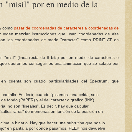
 "misil" por en medio de la
ca como
pasar de coordenadas de caracteres a coordenadas de
pueden mezclar instrucciones que usan coordenadas de alta
usan las coordenadas de modo "caracter" como PRINT AT en
"misil" (linea recta de 8 bits) por en medio de caracteres o
o que queremos conseguir es una animación que se solape por
en cuenta son cuatro particularidades del Spectrum, que
 pantalla. Es decir, cuando "pisamos" una celda, solo
 de fondo (PAPER) y el del carácter o gráfico (INK).
a, no son "lineales". Es decir, hay que calcular
altos raros" de memorias en función de la posición en
imal a binario. Hay que hacer una subrutina que nos lo
ujo" en pantalla por donde pasamos. PEEK nos devuelve