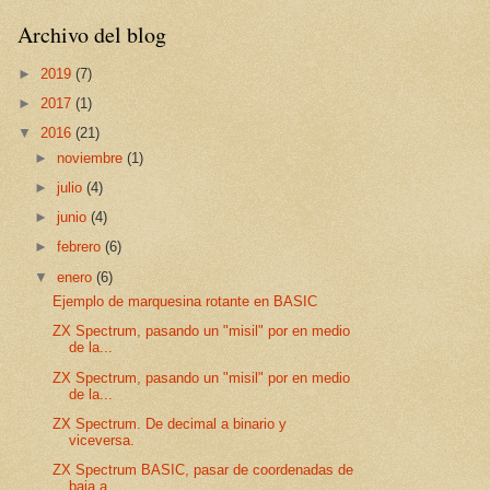
Archivo del blog
►
2019
(7)
►
2017
(1)
▼
2016
(21)
►
noviembre
(1)
►
julio
(4)
►
junio
(4)
►
febrero
(6)
▼
enero
(6)
Ejemplo de marquesina rotante en BASIC
ZX Spectrum, pasando un "misil" por en medio
de la...
ZX Spectrum, pasando un "misil" por en medio
de la...
ZX Spectrum. De decimal a binario y
viceversa.
ZX Spectrum BASIC, pasar de coordenadas de
baja a ...